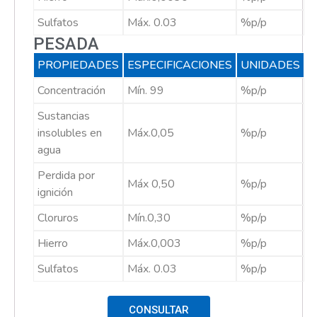
Sulfatos
Máx. 0.03
%p/p
PESADA
PROPIEDADES
ESPECIFICACIONES
UNIDADES
Concentración
Mín. 99
%p/p
Sustancias
insolubles en
Máx.0,05
%p/p
agua
Perdida por
Máx 0,50
%p/p
ignición
Cloruros
Mín.0,30
%p/p
Hierro
Máx.0,003
%p/p
Sulfatos
Máx. 0.03
%p/p
CONSULTAR