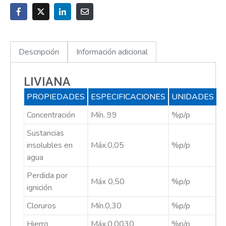
Descripción
Información adicional
LIVIANA
PROPIEDADES
ESPECIFICACIONES
UNIDADES
Concentración
Mín. 99
%p/p
Sustancias
insolubles en
Máx.0,05
%p/p
agua
Perdida por
Máx 0,50
%p/p
ignición
Cloruros
Mín.0,30
%p/p
Hierro
Máx.0,0030
%p/p